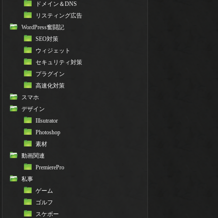
ドメイン＆DNS
リスティング広告
WordPress奮闘記
SEO対策
ウィジェット
セキュリティ対策
プラグイン
高速化対策
スマホ
デザイン
Illsutrator
Photoshop
素材
動画関連
PremierePro
私事
ゲーム
ゴルフ
スケボー