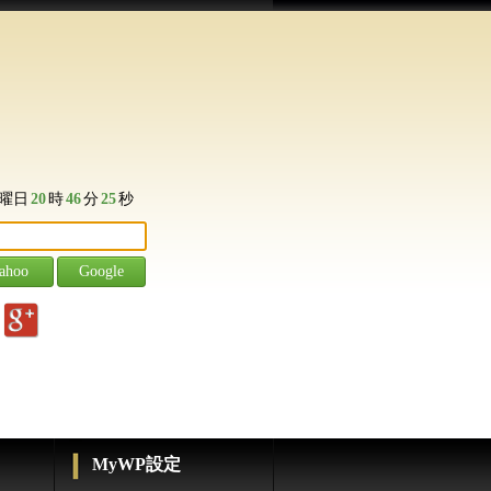
曜日
20
時
46
分
25
秒
g
MyWP設定