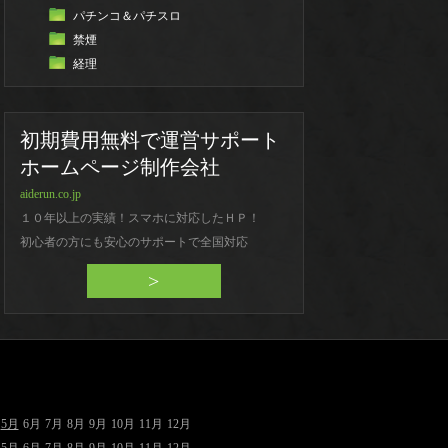
パチンコ＆パチスロ
禁煙
経理
初期費用無料で運営サポート
ホームページ制作会社
aiderun.co.jp
１０年以上の実績！スマホに対応したＨＰ！
初心者の方にも安心のサポートで全国対応
>
5月
6月
7月
8月
9月
10月
11月
12月