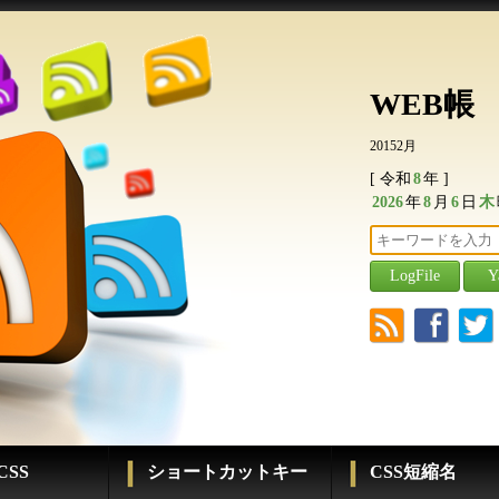
WEB帳
20152月
[ 令和
8
年 ]
2026
年
8
月
6
日
木
r
f
t
SS
ショートカットキー
CSS短縮名