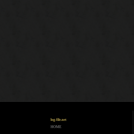
log-file.net
HOME