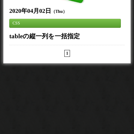
2020年04月02日
（Thu）
CSS
tableの縦一列を一括指定
1