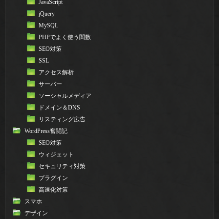
JavaScript
jQuery
MySQL
PHPでよく使う関数
SEO対策
SSL
アクセス解析
サーバー
ソーシャルメディア
ドメイン＆DNS
リスティング広告
WordPress奮闘記
SEO対策
ウィジェット
セキュリティ対策
プラグイン
高速化対策
スマホ
デザイン