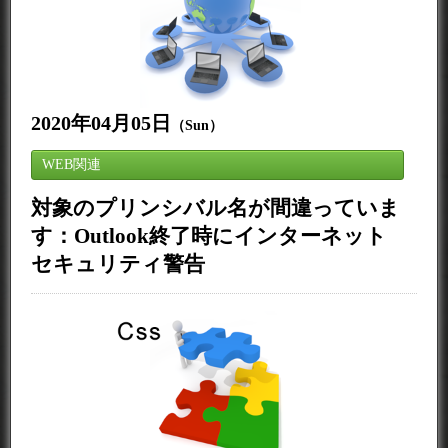
2020年04月05日
（Sun）
WEB関連
対象のプリンシバル名が間違っていま
す：Outlook終了時にインターネット
セキュリティ警告