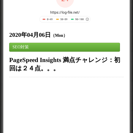
2020年04月06日
（Mon）
SEO対策
PageSpeed Insights 満点チャレンジ：初
回は２４点。。。