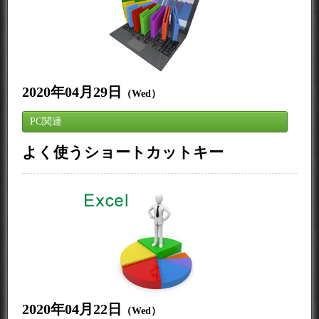
2020年04月29日
（Wed）
PC関連
よく使うショートカットキー
2020年04月22日
（Wed）