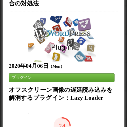
合の対処法
2020年04月06日
（Mon）
プラグイン
オフスクリーン画像の遅延読み込みを
解消するプラグイン：Lazy Loader