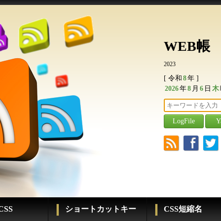
WEB帳
2023
[ 令和
8
年 ]
2026
年
8
月
6
日
木
r
f
t
SS
ショートカットキー
CSS短縮名