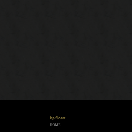
log-file.net
HOME