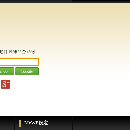
曜日
19
時
53
分
50
秒
g
MyWP設定