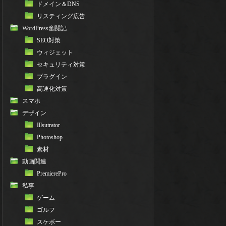
ドメイン＆DNS
リスティング広告
WordPress奮闘記
SEO対策
ウィジェット
セキュリティ対策
プラグイン
高速化対策
スマホ
デザイン
Illsutrator
Photoshop
素材
動画関連
PremierePro
私事
ゲーム
ゴルフ
スケボー