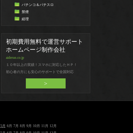
パチンコ＆パチスロ
禁煙
経理
初期費用無料で運営サポート
ホームページ制作会社
aiderun.co.jp
１０年以上の実績！スマホに対応したＨＰ！
初心者の方にも安心のサポートで全国対応
>
5月
6月
7月
8月
9月
10月
11月
12月