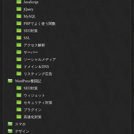
JavaScript
jQuery
MySQL
PHPでよく使う関数
SEO対策
SSL
アクセス解析
サーバー
ソーシャルメディア
ドメイン＆DNS
リスティング広告
WordPress奮闘記
SEO対策
ウィジェット
セキュリティ対策
プラグイン
高速化対策
スマホ
デザイン