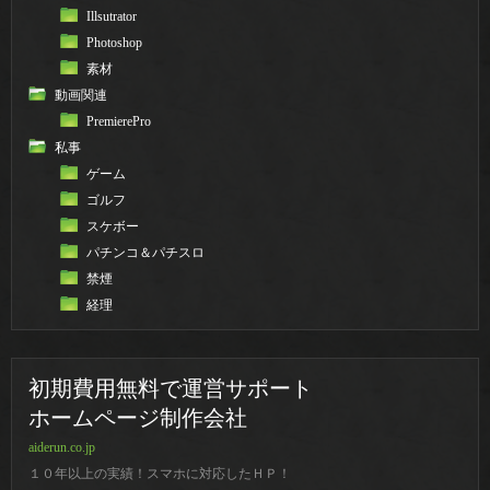
Illsutrator
Photoshop
素材
動画関連
PremierePro
私事
ゲーム
ゴルフ
スケボー
パチンコ＆パチスロ
禁煙
経理
初期費用無料で運営サポート
ホームページ制作会社
aiderun.co.jp
１０年以上の実績！スマホに対応したＨＰ！