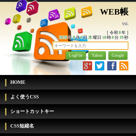
WEB帳
SSL
[ 令和
8
年 ]
2026
年
8
月
6
日
木
曜日
18
時
0
分
39
秒
g
t
f
r
HOME
よく使うCSS
ショートカットキー
CSS短縮名