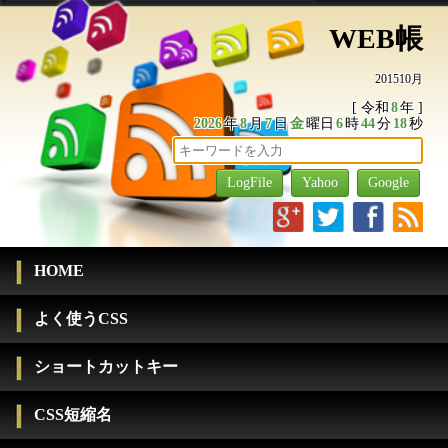
WEB帳
201510月
[ 令和
8
年 ]
2026
年
8
月
7
日
金
曜日
6
時
44
分
19
秒
g
t
f
r
HOME
よく使うCSS
ショートカットキー
CSS短縮名