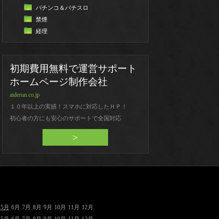
パチンコ＆パチスロ
禁煙
経理
初期費用無料で運営サポート
ホームページ制作会社
aiderun.co.jp
１０年以上の実績！スマホに対応したＨＰ！
初心者の方にも安心のサポートで全国対応
>
5月
6月
7月
8月
9月
10月
11月
12月