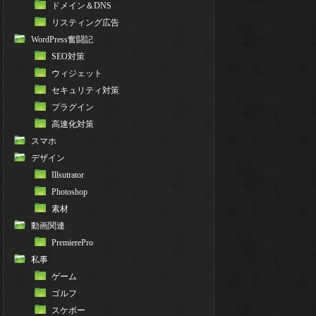
ドメイン＆DNS
リスティング広告
WordPress奮闘記
SEO対策
ウィジェット
セキュリティ対策
プラグイン
高速化対策
スマホ
デザイン
Illsutrator
Photoshop
素材
動画関連
PremierePro
私事
ゲーム
ゴルフ
スケボー