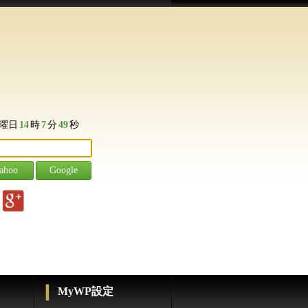
曜日
14
時
7
分
50
秒
g
MyWP設定