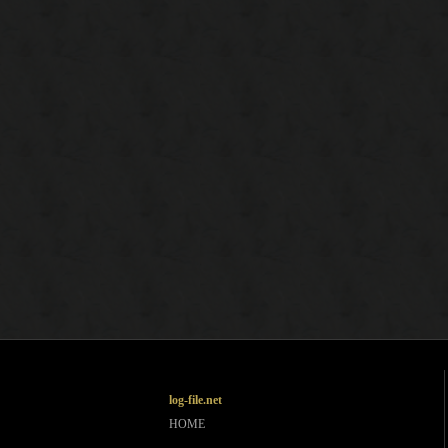
log-file.net
HOME