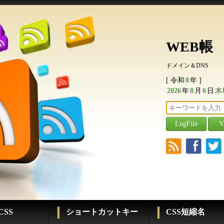
WEB帳
ドメイン＆DNS
[ 令和
8
年 ]
2026
年
8
月
6
日
木
r
f
t
SS
ショートカットキー
CSS短縮名