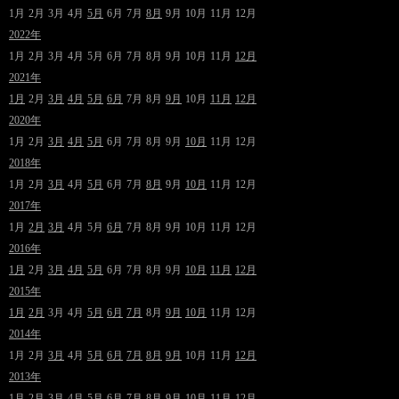
1月
2月
3月
4月
5月
6月
7月
8月
9月
10月
11月
12月
2022年
1月
2月
3月
4月
5月
6月
7月
8月
9月
10月
11月
12月
2021年
1月
2月
3月
4月
5月
6月
7月
8月
9月
10月
11月
12月
2020年
1月
2月
3月
4月
5月
6月
7月
8月
9月
10月
11月
12月
2018年
1月
2月
3月
4月
5月
6月
7月
8月
9月
10月
11月
12月
2017年
1月
2月
3月
4月
5月
6月
7月
8月
9月
10月
11月
12月
2016年
1月
2月
3月
4月
5月
6月
7月
8月
9月
10月
11月
12月
2015年
1月
2月
3月
4月
5月
6月
7月
8月
9月
10月
11月
12月
2014年
1月
2月
3月
4月
5月
6月
7月
8月
9月
10月
11月
12月
2013年
1月
2月
3月
4月
5月
6月
7月
8月
9月
10月
11月
12月