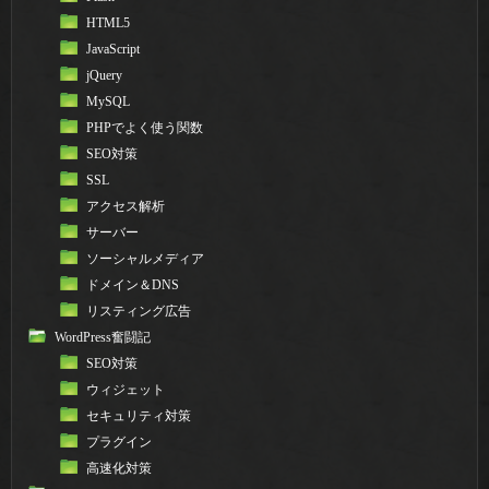
HTML5
JavaScript
jQuery
MySQL
PHPでよく使う関数
SEO対策
SSL
アクセス解析
サーバー
ソーシャルメディア
ドメイン＆DNS
リスティング広告
WordPress奮闘記
SEO対策
ウィジェット
セキュリティ対策
プラグイン
高速化対策