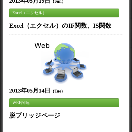
2013年05月19日
（Sun）
Excel（エクセル）
Excel（エクセル）のIF関数、IS関数
2013年05月14日
（Tue）
WEB関連
脱ブリッジページ