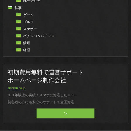
PremierePro
私事
ゲーム
ゴルフ
スケボー
パチンコ＆パチスロ
禁煙
経理
初期費用無料で運営サポート
ホームページ制作会社
aiderun.co.jp
１０年以上の実績！スマホに対応したＨＰ！
初心者の方にも安心のサポートで全国対応
>