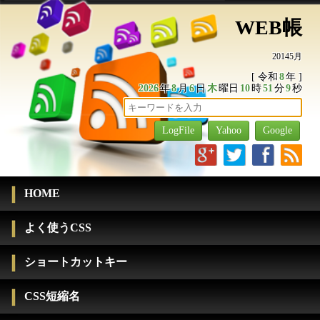
WEB帳
20145月
[ 令和
8
年 ]
2026
年
8
月
6
日
木
曜日
10
時
51
分
9
秒
g
t
f
r
HOME
よく使うCSS
ショートカットキー
CSS短縮名