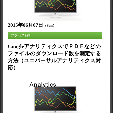
2015年06月07日
（Sun）
アクセス解析
GoogleアナリティクスでＰＤＦなどの
ファイルのダウンロード数を測定する
方法（ユニバーサルアナリティクス対
応）