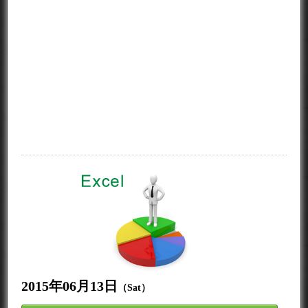
2015年06月13日
（Sat）