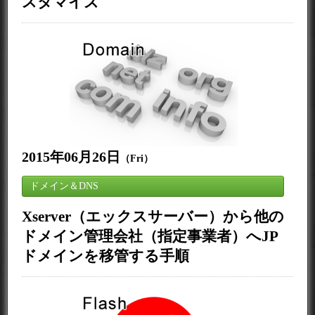
スタマイズ
2015年06月26日
（Fri）
ドメイン＆DNS
Xserver（エックスサーバー）から他の
ドメイン管理会社（指定事業者）へJP
ドメインを移管する手順