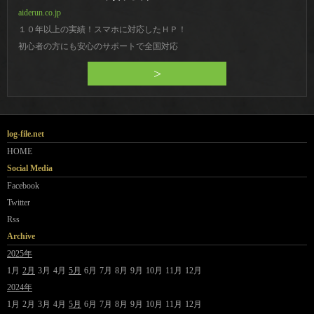
aiderun.co.jp
１０年以上の実績！スマホに対応したＨＰ！
初心者の方にも安心のサポートで全国対応
>
log-file.net
HOME
Social Media
Facebook
Twitter
Rss
Archive
2025年
1月
2月
3月
4月
5月
6月
7月
8月
9月
10月
11月
12月
2024年
1月
2月
3月
4月
5月
6月
7月
8月
9月
10月
11月
12月