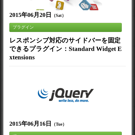
2015年06月20日
（Sat）
プラグイン
レスポンシブ対応のサイドバーを固定
できるプラグイン：Standard Widget E
xtensions
2015年06月16日
（Tue）