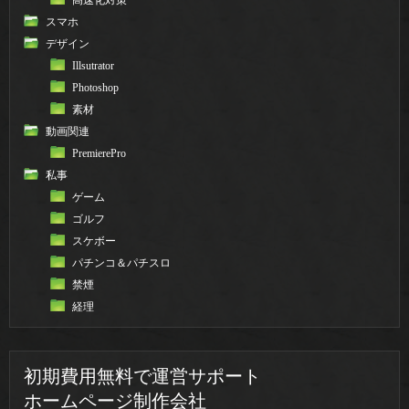
高速化対策
スマホ
デザイン
Illsutrator
Photoshop
素材
動画関連
PremierePro
私事
ゲーム
ゴルフ
スケボー
パチンコ＆パチスロ
禁煙
経理
初期費用無料で運営サポート
ホームページ制作会社