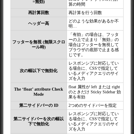
=無効)
算の時間
再計算回数
再計算を行う回数
どのような効果があるか不
ヘッダー高
明…
「有効」の場合は、フッタ
ーの上で止まり「無効」の
フッターを無視 (無限スクロ
場合はフッターを無視して
ール時)
ブラウザの底部で止まる感
じです。
レスポンシブに対応してい
る場合に、CSSで指定して
次の幅以下で無効化
いるメディアクエリのサイ
ズを入力
float 属性が left または right
The ‘float’ attribute Check
のときだけ Sticky Sidebar 効
Mode
果を有効
第二サイドバーの ID
2つめのサイドバーを指定
レスポンシブに対応してい
第二サイドバーを次の幅以
る場合に、CSSで指定して
下で無効化
いるメディアクエリのサイ
ズを入力