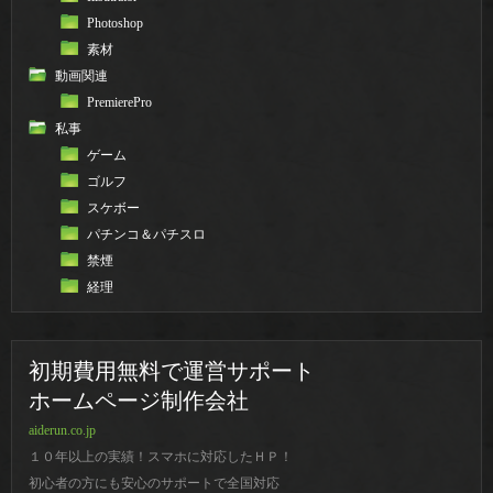
Photoshop
素材
動画関連
PremierePro
私事
ゲーム
ゴルフ
スケボー
パチンコ＆パチスロ
禁煙
経理
初期費用無料で運営サポート
ホームページ制作会社
aiderun.co.jp
１０年以上の実績！スマホに対応したＨＰ！
初心者の方にも安心のサポートで全国対応