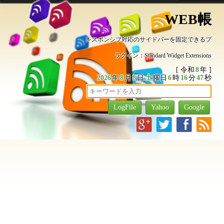
WEB帳
レスポンシブ対応のサイドバーを固定できるプ
ラグイン：Standard Widget Extensions
[ 令和
8
年 ]
2026
年
8
月
8
日
土
曜日
6
時
16
分
48
秒
g
t
f
r