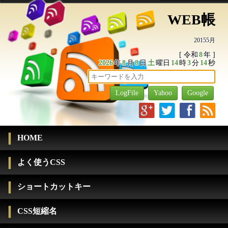
WEB帳
20155月
[ 令和
8
年 ]
2026
年
8
月
8
日
土
曜日
14
時
3
分
14
秒
g
t
f
r
HOME
よく使うCSS
ショートカットキー
CSS短縮名