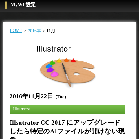
MyWP設定
HOME
2016年
11月
2016年11月22日
（Tue）
Illsutrator
Illsutrator CC 2017 にアップグレード
したら特定のAIファイルが開けない現