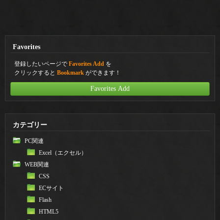
Favorites
登録したいページで
Favorites Add
を
クリックすると
Bookmark
ができます！
Favorites Add
カテゴリー
PC関連
Excel（エクセル）
WEB関連
CSS
ECサイト
Flash
HTML5