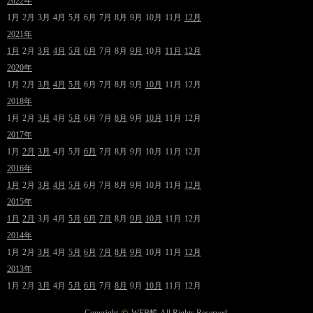
2022年
1月
2月
3月
4月
5月
6月
7月
8月
9月
10月
11月
12月
2021年
1月
2月
3月
4月
5月
6月
7月
8月
9月
10月
11月
12月
2020年
1月
2月
3月
4月
5月
6月
7月
8月
9月
10月
11月
12月
2018年
1月
2月
3月
4月
5月
6月
7月
8月
9月
10月
11月
12月
2017年
1月
2月
3月
4月
5月
6月
7月
8月
9月
10月
11月
12月
2016年
1月
2月
3月
4月
5月
6月
7月
8月
9月
10月
11月
12月
2015年
1月
2月
3月
4月
5月
6月
7月
8月
9月
10月
11月
12月
2014年
1月
2月
3月
4月
5月
6月
7月
8月
9月
10月
11月
12月
2013年
1月
2月
3月
4月
5月
6月
7月
8月
9月
10月
11月
12月