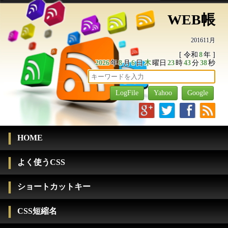
WEB帳
201611月
[ 令和
8
年 ]
2026
年
8
月
6
日
木
曜日
23
時
43
分
39
秒
g
t
f
r
HOME
よく使うCSS
ショートカットキー
CSS短縮名