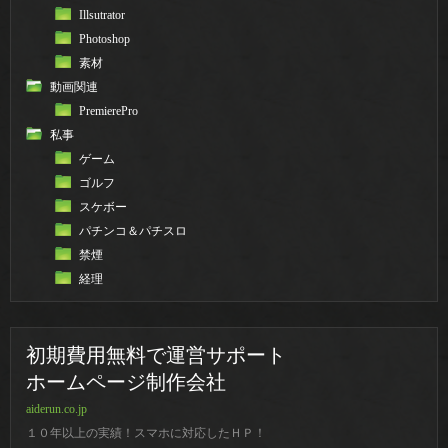
Illsutrator
Photoshop
素材
動画関連
PremierePro
私事
ゲーム
ゴルフ
スケボー
パチンコ＆パチスロ
禁煙
経理
初期費用無料で運営サポート
ホームページ制作会社
aiderun.co.jp
１０年以上の実績！スマホに対応したＨＰ！