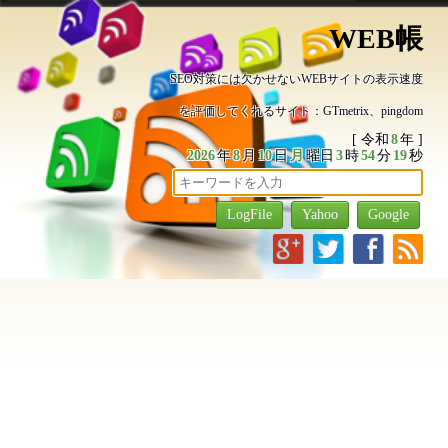
WEB帳
SEO対策には欠かせないWEBサイトの表示速度
を評価してくれるサイト：GTmetrix、pingdom
[ 令和
8
年 ]
2026
年
8
月
10
日
月
曜日
3
時
54
分
19
秒
g
t
f
r