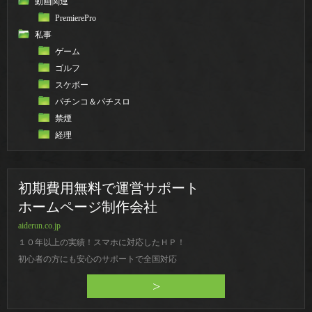
動画関連
PremierePro
私事
ゲーム
ゴルフ
スケボー
パチンコ＆パチスロ
禁煙
経理
初期費用無料で運営サポート
ホームページ制作会社
aiderun.co.jp
１０年以上の実績！スマホに対応したＨＰ！
初心者の方にも安心のサポートで全国対応
>