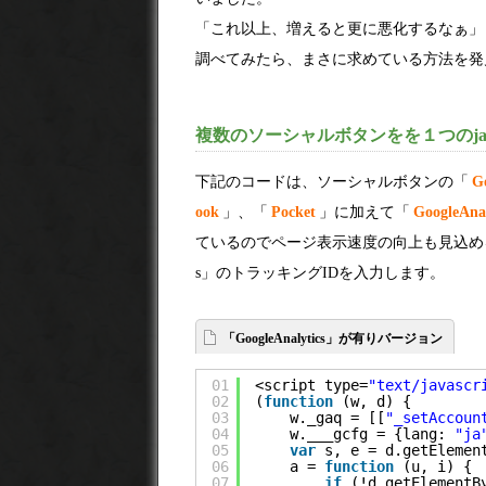
「これ以上、増えると更に悪化するなぁ」と思
調べてみたら、まさに求めている方法を発
複数のソーシャルボタンをを１つのjava
下記のコードは、ソーシャルボタンの「
G
ook
」、「
Pocket
」に加えて「
GoogleAnal
ているのでページ表示速度の向上も見込め
s」のトラッキングIDを入力します。
「GoogleAnalytics」が有りバージョン
01
<script type=
"text/javascr
02
(
function
(w, d) {
03
w._gaq = [[
"_setAccoun
04
w.___gcfg = {lang: 
"ja
05
var
s, e = d.getElemen
06
a = 
function
(u, i) {
07
if
(!d.getElementB