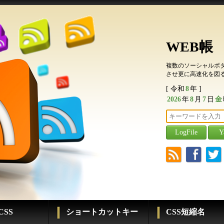
WEB帳
複数のソーシャルボタン
させ更に高速化を図
[ 令和
8
年 ]
2026
年
8
月
7
日
金
r
f
t
SS
ショートカットキー
CSS短縮名