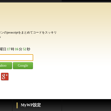
のjavascriptをまとめてコードをスッキリ
る
曜日
17
時
16
分
53
秒
g
MyWP設定