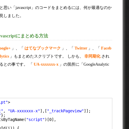
い「javascript」のコードをまとめるには、何が最適なのか
見しました。
scriptにまとめる方法
oogle+
」、「
はてなブックマーク
」、「
Twitter
」、「
Faceb
ytics
」もまとめたスクリプトです。 しかも、
非同期化
され
るとの事です。 「
UA-xxxxxxx-x
」の箇所に「GoogleAnalytic
ipt"
>
t"
, 
"UA-xxxxxxx-x"
],[
"_trackPageview"
]];
"
};
tsByTagName(
"script"
)[0],
yId(i)) {