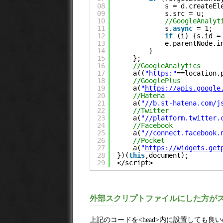
08
s = d.createEl
09
s.src = u;
10
//GoogleAnal
11
s.
async
= 1;
12
if
(i) {s.id =
13
e.parentNode.i
14
}
15
};
16
//GoogleAnalytics
17
a((
"https:"
==location.
18
//GooglePlus
19
a(
"
https://apis.google
20
//Hatena
21
a(
"//b.st-hatena.com/j
22
//Twitter
23
a(
"//platform.twitter.
24
//Facebook
25
a(
"//connect.facebook.
26
//Pocket
27
a(
"
https://widgets.get
28
})(
this
,document);
29
</script>
外部スクリプトファイルにした方が
上記のコードを<head>内に設置しても