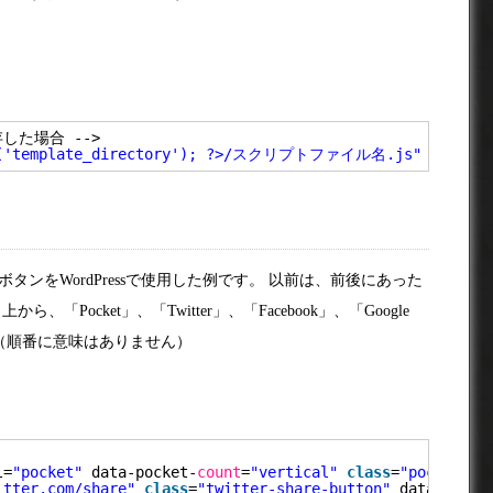
存した場合 -->
fo('template_directory'); ?>/スクリプトファイル名.js"
charset
ンをWordPressで使用した例です。 以前は、前後にあった
Pocket」、「Twitter」、「Facebook」、「Google
（順番に意味はありません）
l=
"pocket"
data-pocket-
count
=
"vertical"
class
=
"pocket-bt
itter.com/share
"
class
=
"twitter-share-button"
data-lang=