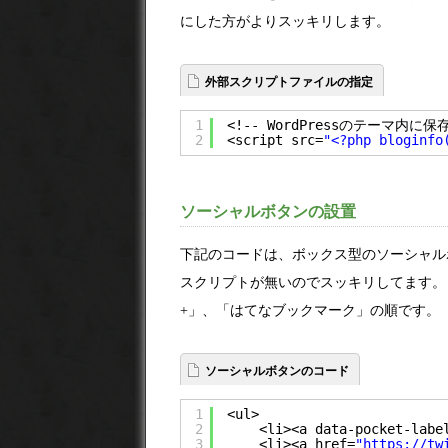
にした方がよりスッキリします。
外部スクリプトファイルの指定
1
<!-- WordPressのテーマ内に保
2
<script src=
"<?php blogin
ソーシャルボタンの設置
下記のコードは、ボックス型のソーシャルボタ
スクリプトが無いのでスッキリしてます。 上から、「
+」、「はてなブックマーク」の順です。
ソーシャルボタンのコード
1
<ul>
2
<li><a data-pocket-labe
3
<li><a href=
"
https://tw