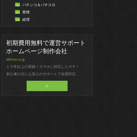
パチンコ＆パチスロ
禁煙
経理
初期費用無料で運営サポート
=
"UTF-8"
></script>
ホームページ制作会社
aiderun.co.jp
１０年以上の実績！スマホに対応したＨＰ！
初心者の方にも安心のサポートで全国対応
>
n"
data-lang=
"en"
data-save-url=
"<?php the_permalink(); 
"ja"
data-
count
=
'vertical'
>Tweet</a></li>