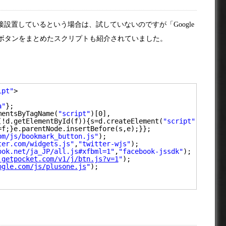
インや直接設置しているという場合は、試していないのですが「Google
シャルボタンをまとめたスクリプトも紹介されていました。
ipt"
>
a"
};
mentsByTagName(
"script"
)[0],
(!d.getElementById(f)){s=d.createElement(
"script"
);
=f;}e.parentNode.insertBefore(s,e);}};
om/js/bookmark_button.js"
);
ter.com/widgets.js"
,
"twitter-wjs"
);
ook.net/ja_JP/all.js#xfbml=1"
,
"facebook-jssdk"
);
.getpocket.com/v1/j/btn.js?v=1
"
);
ogle.com/js/plusone.js
"
);