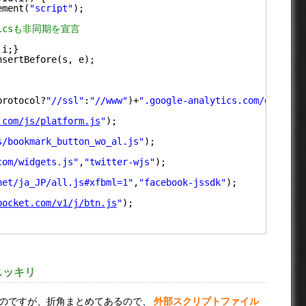
ement(
"script"
);
yticsも非同期を宣言
 i;}
nsertBefore(s, e);
protocol?
"//ssl"
:
"//www"
)+
".google-analytics.com/ga.js"
,
.com/js/platform.js
"
);
s/bookmark_button_wo_al.js"
);
com/widgets.js"
,
"twitter-wjs"
);
net/ja_JP/all.js#xfbml=1"
,
"facebook-jssdk"
);
pocket.com/v1/j/btn.js
"
);
スッキリ
良いのですが、折角まとめてあるので、
外部スクリプトファイル