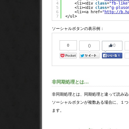
4
<li><div 
class
=
"fb-like
5
<li><div 
class
=
"g-pluso
6
<li><a href=
"
http://b.h
7
</ul>
ソーシャルボタンの表示例：
非同期処理とは…
非同期処理とは、同期処理と違って読み込
ソーシャルボタンが複数ある場合に、１つ
ます。