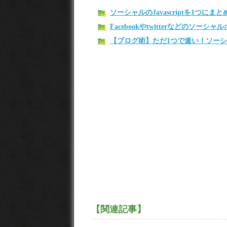
ソーシャルのJavascriptを1つ
Facebookやtwitterなどのソ
【ブログ術】ただ1つで速い！ソー
【関連記事】