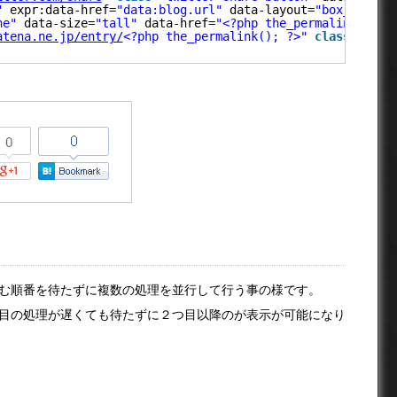
"
expr:data-href=
"data:blog.url"
data-layout=
"box_count"
ne"
data-size=
"tall"
data-href=
"<?php the_permalink(); ?
atena.ne.jp/entry/
<?php the_permalink(); ?>"
class
=
"hate
む順番を待たずに複数の処理を並行して行う事の様です。
目の処理が遅くても待たずに２つ目以降のが表示が可能になり