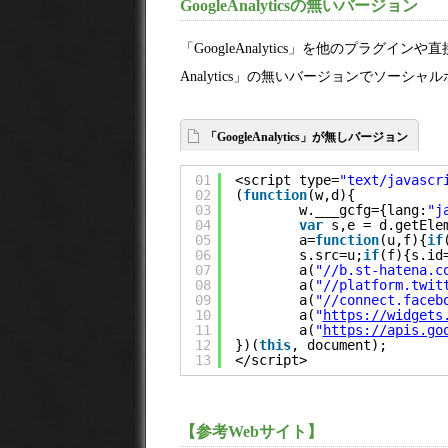
GoogleAnalyticsの無いバージョン
「GoogleAnalytics」を他のプラグ
Analytics」の無いバージョンでソー
「GoogleAnalytics」が無しバージョン
01
<script type=
"text/javascr
02
(
function
(w,d){
03
w.___gcfg={lang:
"j
04
var
s,e = d.getEle
05
a=
function
(u,f){
if
06
s.src=u;
if
(f){s.id
07
a(
"//b.st-hatena.c
08
a(
"//platform.twit
09
a(
"//connect.faceb
10
a(
"
https://widgets
11
a(
"
https://apis.go
12
})(
this
, document);
13
</script>
【参考Webサイト】