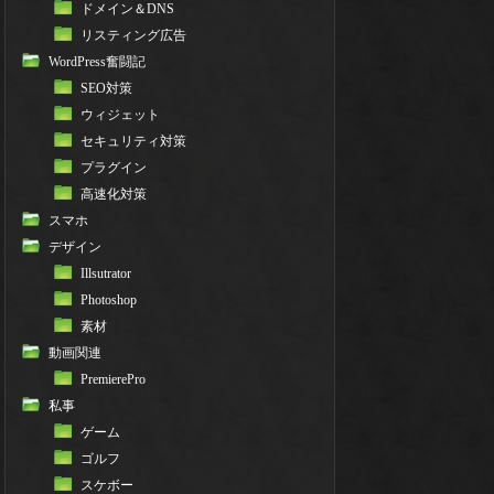
ドメイン＆DNS
リスティング広告
WordPress奮闘記
SEO対策
ウィジェット
セキュリティ対策
"ga"
);
プラグイン
高速化対策
スマホ
デザイン
Illsutrator
Photoshop
素材
動画関連
PremierePro
私事
ゲーム
ゴルフ
スケボー