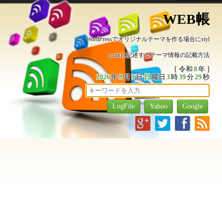
WEB帳
WordPressでオリジナルテーマを作る場合にstyl
e.cssに記述するテーマ情報の記載方法
[ 令和
8
年 ]
2026
年
8
月
9
日
日
曜日
3
時
39
分
30
秒
g
t
f
r