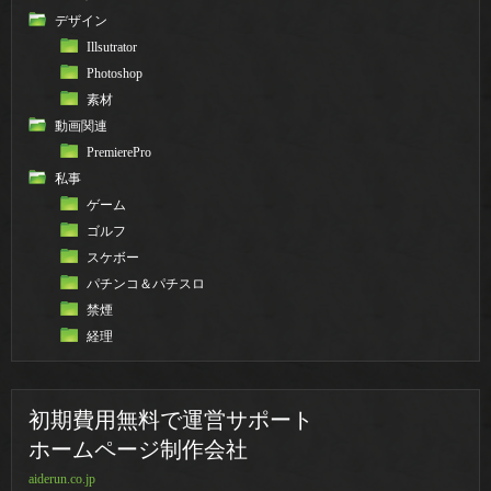
デザイン
Illsutrator
Photoshop
素材
動画関連
PremierePro
私事
ゲーム
ゴルフ
スケボー
パチンコ＆パチスロ
禁煙
経理
初期費用無料で運営サポート
ホームページ制作会社
aiderun.co.jp