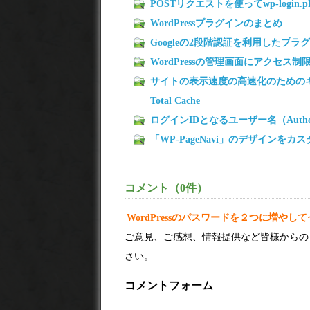
POSTリクエストを使ってwp-login.
WordPressプラグインのまとめ
Googleの2段階認証を利用したプラグイン Go
WordPressの管理画面にアクセス
サイトの表示速度の高速化のための
Total Cache
ログインIDとなるユーザー名（Author 
「WP-PageNavi」のデザインをカスタマ
コメント（0件）
WordPressのパスワードを２つに増やしてセキ
ご意見、ご感想、情報提供など皆様からの
さい。
コメントフォーム