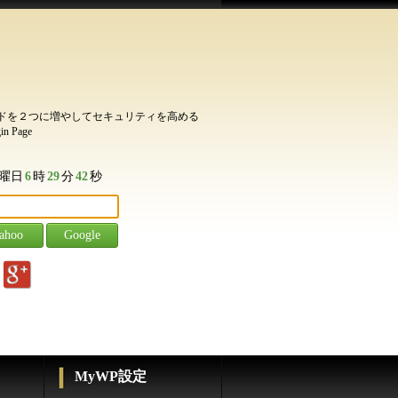
スワードを２つに増やしてセキュリティを高める
n Page
曜日
6
時
29
分
43
秒
g
MyWP設定