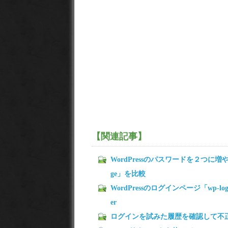
【関連記事】
WordPressのパスワードを２つに増やせるプラ
ge」を比較
WordPressのログインページ「wp-lo
er
ログインを試みた履歴を確認して不正ア