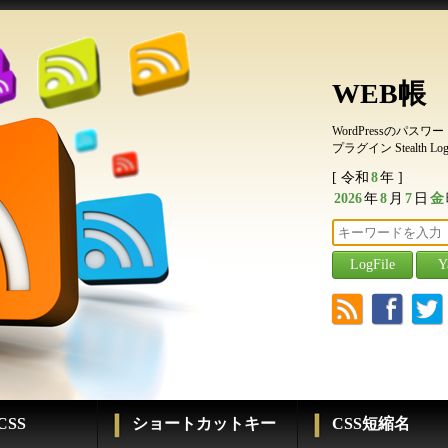
WEB帳
WordPressのパ
プラグイン Stealth Logi
[ 令和
8
年 ]
2026
年
8
月
7
日
金
r
f
t
SS
ショートカットキー
CSS短縮名