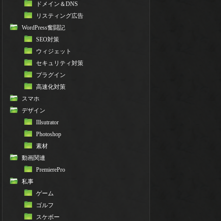
ドメイン＆DNS
リスティング広告
WordPress奮闘記
SEO対策
ウィジェット
セキュリティ対策
プラグイン
高速化対策
スマホ
デザイン
Illsutrator
Photoshop
素材
動画関連
PremierePro
私事
ゲーム
ゴルフ
スケボー