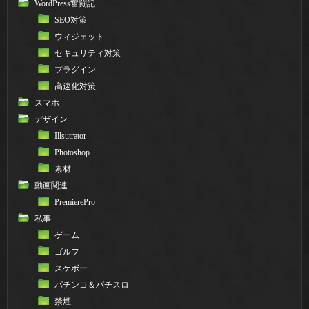
WordPress奮闘記
SEO対策
ウィジェット
セキュリティ対策
プラグイン
高速化対策
スマホ
デザイン
Illsutrator
Photoshop
素材
動画関連
PremierePro
私事
ゲーム
ゴルフ
スケボー
パチンコ＆パチスロ
禁煙