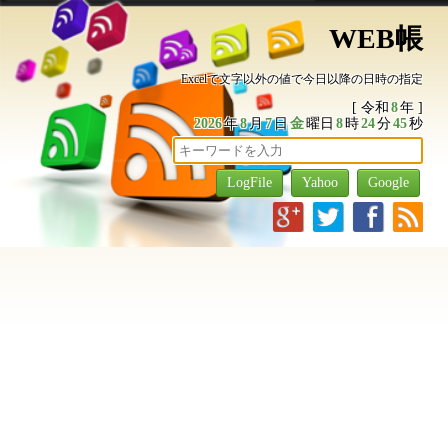
WEB帳
Excelで文字以外の値で今日以降の日時の指定
[ 令和
8
年 ]
2026
年
8
月
7
日
金
曜日
8
時
24
分
46
秒
g
t
f
r